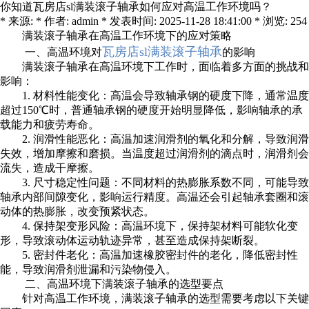
你知道瓦房店sl满装滚子轴承如何应对高温工作环境吗？
* 来源: * 作者: admin * 发表时间: 2025-11-28 18:41:00 * 浏览: 254
满装滚子轴承在高温工作环境下的应对策略
瓦房店sl满装滚子轴承
一、高温环境对
的影响
满装滚子轴承在高温环境下工作时，面临着多方面的挑战和
影响：
1. 材料性能变化：高温会导致轴承钢的硬度下降，通常温度
超过150℃时，普通轴承钢的硬度开始明显降低，影响轴承的承
载能力和疲劳寿命。
2. 润滑性能恶化：高温加速润滑剂的氧化和分解，导致润滑
失效，增加摩擦和磨损。当温度超过润滑剂的滴点时，润滑剂会
流失，造成干摩擦。
3. 尺寸稳定性问题：不同材料的热膨胀系数不同，可能导致
轴承内部间隙变化，影响运行精度。高温还会引起轴承套圈和滚
动体的热膨胀，改变预紧状态。
4. 保持架变形风险：高温环境下，保持架材料可能软化变
形，导致滚动体运动轨迹异常，甚至造成保持架断裂。
5. 密封件老化：高温加速橡胶密封件的老化，降低密封性
能，导致润滑剂泄漏和污染物侵入。
二、高温环境下满装滚子轴承的选型要点
针对高温工作环境，满装滚子轴承的选型需要考虑以下关键