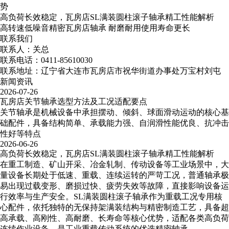
势
高负荷长效稳定，瓦房店SL满装圆柱滚子轴承精工性能解析
高转速低噪音精密瓦房店轴承​ 耐磨耐用使用寿命更长
联系我们
联系人：关总
联系电话：0411-85610030
联系地址：辽宁省大连市瓦房店市祝华街道办事处万宝村刘屯
新闻资讯
2026-07-26
瓦房店关节轴承选型方法及工况适配要点
关节轴承是机械设备中承担摆动、倾斜、球面滑动运动的核心基
础配件，具备结构简单、承载能力强、自润滑性能优良、抗冲击
性好等特点
2026-06-26
高负荷长效稳定，瓦房店SL满装圆柱滚子轴承精工性能解析
在重工制造、矿山开采、冶金轧制、传动设备等工业场景中，大
量设备长期处于低速、重载、连续运转的严苛工况，普通轴承极
易出现过载变形、磨损过快、疲劳失效等故障，直接影响设备运
行效率与生产安全。SL满装圆柱滚子轴承作为重载工况专用核
心配件，依托独特的无保持架满装结构与精密制造工艺，具备超
高承载、高刚性、高耐磨、长寿命等核心优势，适配各类高负荷
连续作业设备，是工业重载传动系统的优选精密轴承。