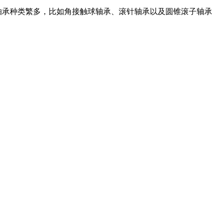
轴承种类繁多，比如角接触球轴承、滚针轴承以及圆锥滚子轴承