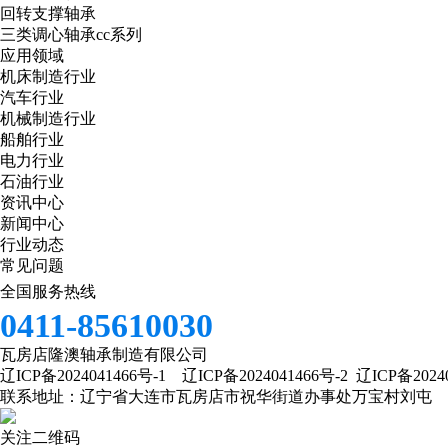
回转支撑轴承
三类调心轴承cc系列
应用领域
机床制造行业
汽车行业
机械制造行业
船舶行业
电力行业
石油行业
资讯中心
新闻中心
行业动态
常见问题
全国服务热线
0411-85610030
瓦房店隆澳轴承制造有限公司
辽ICP备2024041466号-1
辽ICP备2024041466号-2
辽ICP备2024
联系地址：辽宁省大连市瓦房店市祝华街道办事处万宝村刘屯
关注二维码