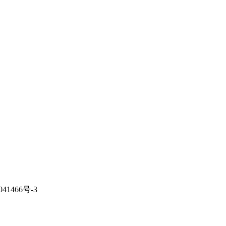
041466号-3