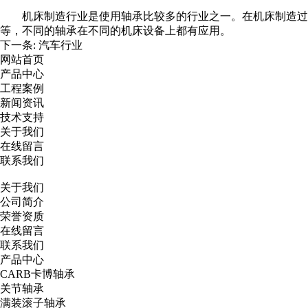
机床制造行业是使用轴承比较多的行业之一。在机床制造过
等，不同的轴承在不同的机床设备上都有应用。
下一条:
汽车行业
网站首页
产品中心
工程案例
新闻资讯
技术支持
关于我们
在线留言
联系我们
关于我们
公司简介
荣誉资质
在线留言
联系我们
产品中心
CARB卡博轴承
关节轴承
满装滚子轴承