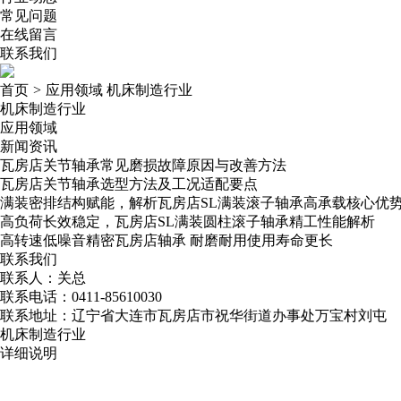
常见问题
在线留言
联系我们
首页
>
应用领域
机床制造行业
机床制造行业
应用领域
新闻资讯
瓦房店关节轴承常见磨损故障原因与改善方法
瓦房店关节轴承选型方法及工况适配要点
满装密排结构赋能，解析瓦房店SL满装滚子轴承高承载核心优
高负荷长效稳定，瓦房店SL满装圆柱滚子轴承精工性能解析
高转速低噪音精密瓦房店轴承​ 耐磨耐用使用寿命更长
联系我们
联系人：关总
联系电话：0411-85610030
联系地址：辽宁省大连市瓦房店市祝华街道办事处万宝村刘屯
机床制造行业
详细说明